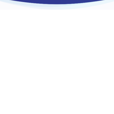
¿SI FIGURO CON
MORA EN
INFORMCONF PUEDO
SACAR UN
PRÉSTAMO?
Actualmente no otorgamos
préstamos a personas que cuenten
con información negativa en